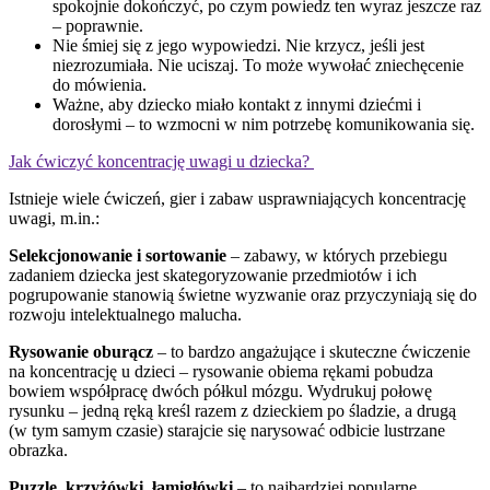
spokojnie dokończyć, po czym powiedz ten wyraz jeszcze raz
– poprawnie.
Nie śmiej się z jego wypowiedzi. Nie krzycz, jeśli jest
niezrozumiała. Nie uciszaj. To może wywołać zniechęcenie
do mówienia.
Ważne, aby dziecko miało kontakt z innymi dziećmi i
dorosłymi – to wzmocni w nim potrzebę komunikowania się.
Jak ćwiczyć koncentrację uwagi u dziecka?
Istnieje wiele ćwiczeń, gier i zabaw usprawniających koncentrację
uwagi, m.in.:
Selekcjonowanie i sortowanie
– zabawy, w których przebiegu
zadaniem dziecka jest skategoryzowanie przedmiotów i ich
pogrupowanie stanowią świetne wyzwanie oraz przyczyniają się do
rozwoju intelektualnego malucha.
Rysowanie oburącz
– to bardzo angażujące i skuteczne ćwiczenie
na koncentrację u dzieci – rysowanie obiema rękami pobudza
bowiem współpracę dwóch półkul mózgu. Wydrukuj połowę
rysunku – jedną ręką kreśl razem z dzieckiem po śladzie, a drugą
(w tym samym czasie) starajcie się narysować odbicie lustrzane
obrazka.
Puzzle, krzyżówki, łamigłówki
– to najbardziej popularne