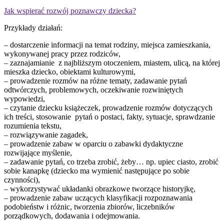
Jak wspierać rozwój poznawczy dziecka?
Przykłady działań:
– dostarczenie informacji na temat rodziny, miejsca zamieszkania,
wykonywanej pracy przez rodziców,
– zaznajamianie z najbliższym otoczeniem, miastem, ulicą, na której
mieszka dziecko, obiektami kulturowymi,
– prowadzenie rozmów na różne tematy, zadawanie pytań
odtwórczych, problemowych, oczekiwanie rozwiniętych
wypowiedzi,
– czytanie dziecku książeczek, prowadzenie rozmów dotyczących
ich treści, stosowanie pytań o postaci, fakty, sytuacje, sprawdzanie
rozumienia tekstu,
– rozwiązywanie zagadek,
– prowadzenie zabaw w oparciu o zabawki dydaktyczne
rozwijające myślenie,
– zadawanie pytań, co trzeba zrobić, żeby… np. upiec ciasto, zrobić
sobie kanapkę (dziecko ma wymienić następujące po sobie
czynności),
– wykorzystywać układanki obrazkowe tworzące historyjkę,
– prowadzenie zabaw uczących klasyfikacji rozpoznawania
podobieństw i różnic, tworzenia zbiorów, liczebników
porządkowych, dodawania i odejmowania.