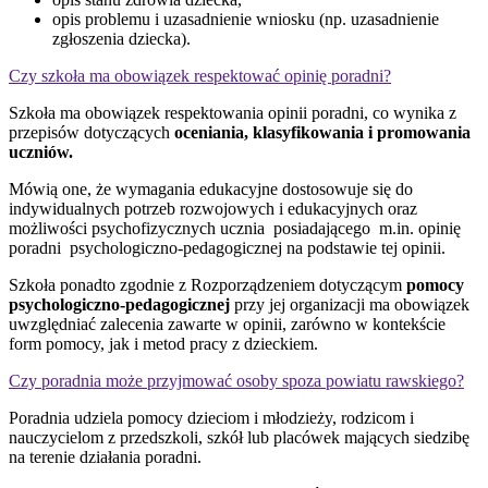
opis problemu i uzasadnienie wniosku (np. uzasadnienie
zgłoszenia dziecka).
Czy szkoła ma obowiązek respektować opinię poradni?
Szkoła ma obowiązek respektowania opinii poradni, co wynika z
przepisów dotyczących
oceniania, klasyfikowania i promowania
uczniów.
Mówią one, że wymagania edukacyjne dostosowuje się do
indywidualnych potrzeb rozwojowych i edukacyjnych oraz
możliwości psychofizycznych ucznia posiadającego m.in. opinię
poradni psychologiczno-pedagogicznej na podstawie tej opinii.
Szkoła ponadto zgodnie z Rozporządzeniem dotyczącym
pomocy
psychologiczno-pedagogicznej
przy jej organizacji ma obowiązek
uwzględniać zalecenia zawarte w opinii, zarówno w kontekście
form pomocy, jak i metod pracy z dzieckiem.
Czy poradnia może przyjmować osoby spoza powiatu rawskiego?
Poradnia udziela pomocy dzieciom i młodzieży, rodzicom i
nauczycielom z przedszkoli, szkół lub placówek mających siedzibę
na terenie działania poradni.