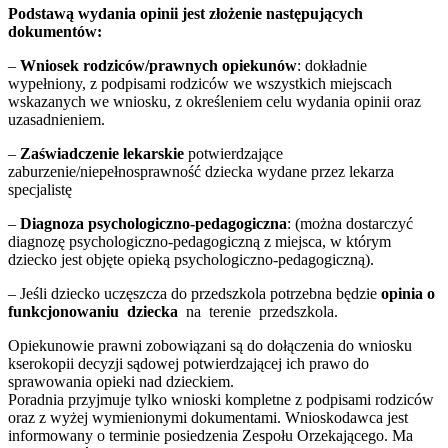
Podstawą wydania opinii jest złożenie następujących
dokumentów:
–
Wniosek rodziców/prawnych opiekunów
: dokładnie
wypełniony, z podpisami rodziców we wszystkich miejscach
wskazanych we wniosku, z określeniem celu wydania opinii oraz
uzasadnieniem.
–
Zaświadczenie lekarskie
potwierdzające
zaburzenie/niepełnosprawność dziecka wydane przez lekarza
specjalistę
–
Diagnoza psychologiczno-pedagogiczna
: (można dostarczyć
diagnozę psychologiczno-pedagogiczną z miejsca, w którym
dziecko jest objęte opieką psychologiczno-pedagogiczną).
– Jeśli dziecko uczęszcza do przedszkola potrzebna będzie
opinia o
funkcjonowaniu dziecka
na terenie przedszkola.
Opiekunowie prawni zobowiązani są do dołączenia do wniosku
kserokopii decyzji sądowej potwierdzającej ich prawo do
sprawowania opieki nad dzieckiem.
Poradnia przyjmuje tylko wnioski kompletne z podpisami rodziców
oraz z wyżej wymienionymi dokumentami. Wnioskodawca jest
informowany o terminie posiedzenia Zespołu Orzekającego. Ma