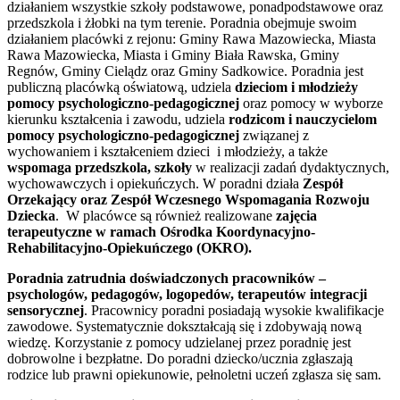
działaniem wszystkie szkoły podstawowe, ponadpodstawowe oraz
przedszkola i żłobki na tym terenie. Poradnia obejmuje swoim
działaniem placówki z rejonu: Gminy Rawa Mazowiecka, Miasta
Rawa Mazowiecka, Miasta i Gminy Biała Rawska, Gminy
Regnów, Gminy Cielądz oraz Gminy Sadkowice. Poradnia jest
publiczną placówką oświatową, udziela
dzieciom i młodzieży
pomocy psychologiczno-pedagogicznej
oraz pomocy w wyborze
kierunku kształcenia i zawodu, udziela
rodzicom i nauczycielom
pomocy psychologiczno-pedagogicznej
związanej z
wychowaniem i kształceniem dzieci i młodzieży, a także
wspomaga przedszkola, szkoły
w realizacji zadań dydaktycznych,
wychowawczych i opiekuńczych. W poradni działa
Zespół
Orzekający oraz Zespół Wczesnego Wspomagania Rozwoju
Dziecka
. W placówce są również realizowane
zajęcia
terapeutyczne w ramach Ośrodka Koordynacyjno-
Rehabilitacyjno-Opiekuńczego (OKRO).
Poradnia zatrudnia doświadczonych pracowników –
psychologów, pedagogów, logopedów, terapeutów integracji
sensorycznej
. Pracownicy poradni posiadają wysokie kwalifikacje
zawodowe. Systematycznie dokształcają się i zdobywają nową
wiedzę. Korzystanie z pomocy udzielanej przez poradnię jest
dobrowolne i bezpłatne. Do poradni dziecko/ucznia zgłaszają
rodzice lub prawni opiekunowie, pełnoletni uczeń zgłasza się sam.