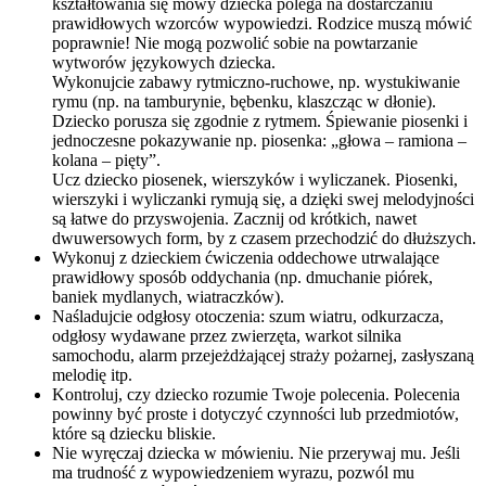
kształtowania się mowy dziecka polega na dostarczaniu
prawidłowych wzorców wypowiedzi. Rodzice muszą mówić
poprawnie! Nie mogą pozwolić sobie na powtarzanie
wytworów językowych dziecka.
Wykonujcie zabawy rytmiczno-ruchowe, np. wystukiwanie
rymu (np. na tamburynie, bębenku, klaszcząc w dłonie).
Dziecko porusza się zgodnie z rytmem. Śpiewanie piosenki i
jednoczesne pokazywanie np. piosenka: „głowa – ramiona –
kolana – pięty”.
Ucz dziecko piosenek, wierszyków i wyliczanek. Piosenki,
wierszyki i wyliczanki rymują się, a dzięki swej melodyjności
są łatwe do przyswojenia. Zacznij od krótkich, nawet
dwuwersowych form, by z czasem przechodzić do dłuższych.
Wykonuj z dzieckiem ćwiczenia oddechowe utrwalające
prawidłowy sposób oddychania (np. dmuchanie piórek,
baniek mydlanych, wiatraczków).
Naśladujcie odgłosy otoczenia: szum wiatru, odkurzacza,
odgłosy wydawane przez zwierzęta, warkot silnika
samochodu, alarm przejeżdżającej straży pożarnej, zasłyszaną
melodię itp.
Kontroluj, czy dziecko rozumie Twoje polecenia. Polecenia
powinny być proste i dotyczyć czynności lub przedmiotów,
które są dziecku bliskie.
Nie wyręczaj dziecka w mówieniu. Nie przerywaj mu. Jeśli
ma trudność z wypowiedzeniem wyrazu, pozwól mu