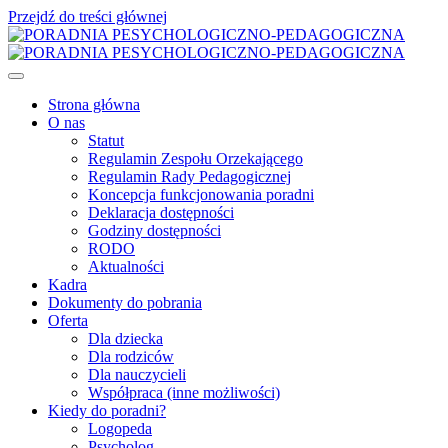
Przejdź do treści głównej
Strona główna
O nas
Statut
Regulamin Zespołu Orzekającego
Regulamin Rady Pedagogicznej
Koncepcja funkcjonowania poradni
Deklaracja dostępności
Godziny dostępności
RODO
Aktualności
Kadra
Dokumenty do pobrania
Oferta
Dla dziecka
Dla rodziców
Dla nauczycieli
Współpraca (inne możliwości)
Kiedy do poradni?
Logopeda
Psycholog