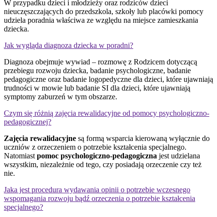
W przypadku dzieci i młodzieży oraz rodziców dzieci
nieuczęszczających do przedszkola, szkoły lub placówki pomocy
udziela poradnia właściwa ze względu na miejsce zamieszkania
dziecka.
Jak wygląda diagnoza dziecka w poradni?
Diagnoza obejmuje wywiad – rozmowę z Rodzicem dotyczącą
przebiegu rozwoju dziecka, badanie psychologiczne, badanie
pedagogiczne oraz badanie logopedyczne dla dzieci, które ujawniają
trudności w mowie lub badanie SI dla dzieci, które ujawniają
symptomy zaburzeń w tym obszarze.
Czym się różnią zajęcia rewalidacyjne od pomocy psychologiczno-
pedagogicznej?
Zajęcia rewalidacyjne
są formą wsparcia kierowaną wyłącznie do
uczniów z orzeczeniem o potrzebie kształcenia specjalnego.
Natomiast
pomoc psychologiczno-pedagogiczna
jest udzielana
wszystkim, niezależnie od tego, czy posiadają orzeczenie czy też
nie.
Jaka jest procedura wydawania opinii o potrzebie wczesnego
wspomagania rozwoju bądź orzeczenia o potrzebie kształcenia
specjalnego?