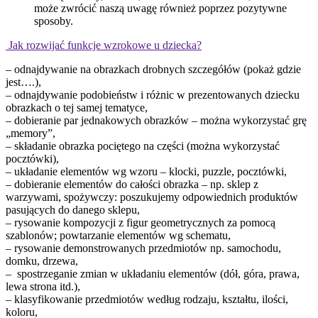
może zwrócić naszą uwagę również poprzez pozytywne
sposoby.
Jak rozwijać funkcje wzrokowe u dziecka?
– odnajdywanie na obrazkach drobnych szczegółów (pokaż gdzie
jest….),
– odnajdywanie podobieństw i różnic w prezentowanych dziecku
obrazkach o tej samej tematyce,
– dobieranie par jednakowych obrazków – można wykorzystać grę
„memory”,
– składanie obrazka pociętego na części (można wykorzystać
pocztówki),
– układanie elementów wg wzoru – klocki, puzzle, pocztówki,
– dobieranie elementów do całości obrazka – np. sklep z
warzywami, spożywczy: poszukujemy odpowiednich produktów
pasujących do danego sklepu,
– rysowanie kompozycji z figur geometrycznych za pomocą
szablonów; powtarzanie elementów wg schematu,
– rysowanie demonstrowanych przedmiotów np. samochodu,
domku, drzewa,
– spostrzeganie zmian w układaniu elementów (dół, góra, prawa,
lewa strona itd.),
– klasyfikowanie przedmiotów według rodzaju, kształtu, ilości,
koloru,