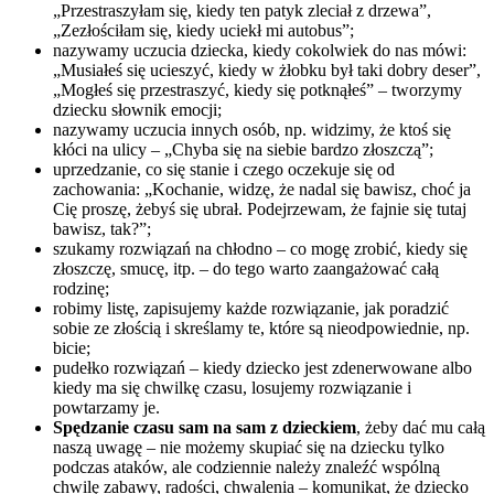
„Przestraszyłam się, kiedy ten patyk zleciał z drzewa”,
„Zezłościłam się, kiedy uciekł mi autobus”;
nazywamy uczucia dziecka, kiedy cokolwiek do nas mówi:
„Musiałeś się ucieszyć, kiedy w żłobku był taki dobry deser”,
„Mogłeś się przestraszyć, kiedy się potknąłeś” – tworzymy
dziecku słownik emocji;
nazywamy uczucia innych osób, np. widzimy, że ktoś się
kłóci na ulicy – „Chyba się na siebie bardzo złoszczą”;
uprzedzanie, co się stanie i czego oczekuje się od
zachowania: „Kochanie, widzę, że nadal się bawisz, choć ja
Cię proszę, żebyś się ubrał. Podejrzewam, że fajnie się tutaj
bawisz, tak?”;
szukamy rozwiązań na chłodno – co mogę zrobić, kiedy się
złoszczę, smucę, itp. – do tego warto zaangażować całą
rodzinę;
robimy listę, zapisujemy każde rozwiązanie, jak poradzić
sobie ze złością i skreślamy te, które są nieodpowiednie, np.
bicie;
pudełko rozwiązań – kiedy dziecko jest zdenerwowane albo
kiedy ma się chwilkę czasu, losujemy rozwiązanie i
powtarzamy je.
Spędzanie czasu sam na sam z dzieckiem
, żeby dać mu całą
naszą uwagę – nie możemy skupiać się na dziecku tylko
podczas ataków, ale codziennie należy znaleźć wspólną
chwilę zabawy, radości, chwalenia – komunikat, że dziecko