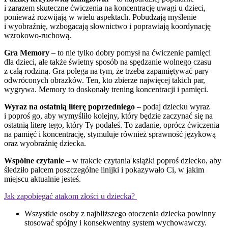
i zarazem skuteczne ćwiczenia na koncentrację uwagi u dzieci,
ponieważ rozwijają w wielu aspektach. Pobudzają myślenie
i wyobraźnię, wzbogacają słownictwo i poprawiają koordynację
wzrokowo-ruchową.
Gra Memory
– to nie tylko dobry pomysł na ćwiczenie pamięci
dla dzieci, ale także świetny sposób na spędzanie wolnego czasu
z całą rodziną. Gra polega na tym, że trzeba zapamiętywać pary
odwróconych obrazków. Ten, kto zbierze najwięcej takich par,
wygrywa. Memory to doskonały trening koncentracji i pamięci.
Wyraz na ostatnią literę poprzedniego
– podaj dziecku wyraz
i poproś go, aby wymyśliło kolejny, który będzie zaczynać się na
ostatnią literę tego, który Ty podałeś. To zadanie, oprócz ćwiczenia
na pamięć i koncentrację, stymuluje również sprawność językową
oraz wyobraźnię dziecka.
Wspólne czytanie
– w trakcie czytania książki poproś dziecko, aby
śledziło palcem poszczególne linijki i pokazywało Ci, w jakim
miejscu aktualnie jesteś.
Jak zapobiegać atakom złości u dziecka?
Wszystkie osoby z najbliższego otoczenia dziecka powinny
stosować spójny i konsekwentny system wychowawczy.