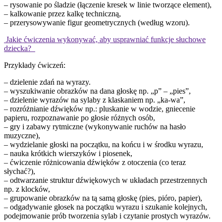
– rysowanie po śladzie (łączenie kresek w linie tworzące element),
– kalkowanie przez kalkę techniczną,
– przerysowywanie figur geometrycznych (według wzoru).
Jakie ćwiczenia wykonywać, aby usprawniać funkcje słuchowe
dziecka?
Przykłady ćwiczeń:
– dzielenie zdań na wyrazy.
– wyszukiwanie obrazków na dana głoskę np. „p” – „pies”,
– dzielenie wyrazów na sylaby z klaskaniem np. „ka-wa”,
– rozróżnianie dźwięków np.: pluskanie w wodzie, gniecenie
papieru, rozpoznawanie po głosie różnych osób,
– gry i zabawy rytmiczne (wykonywanie ruchów na hasło
muzyczne),
– wydzielanie głoski na początku, na końcu i w środku wyrazu,
– nauka krótkich wierszyków i piosenek,
– ćwiczenie różnicowania dźwięków z otoczenia (co teraz
słychać?),
– odtwarzanie struktur dźwiękowych w układach przestrzennych
np. z klocków,
– grupowanie obrazków na tą samą głoskę (pies, pióro, papier),
– odgadywanie głosek na początku wyrazu i szukanie kolejnych,
podejmowanie prób tworzenia sylab i czytanie prostych wyrazów.