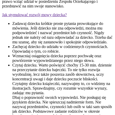
prawo wziąć udział w posiedzeniu Zespołu Orzekającego i
przedstawić na nim swoje stanowisko.
Jak stymulować rozwój mowy dziecka?
Zadawaj dziecku krótkie proste pytania prowokujące do
mówienia. Jeśli dziecko nie zna odpowiedzi, można mu
podpowiedzieć i nazwać przedmiot lub czynność. Nigdy
jednak nie należy od razu odpowiadać za dziecko. Trzeba dać
mu szansę, aby się zastanowiło i spokojnie odpowiedziało.
Zachęcaj dziecko do udziału w codziennych czynnościach.
Opowiadaj o tym, co robicie.
Wzmacniaj osiągnięcia dziecka poprzez pochwałę oraz
powtórzenie wypowiedzianego przez niego słowa.
Czytaj dziecku. Warto poświęcić choćby 15-30 min. dziennie
na przeczytanie dziecku bajeczki. To nie tylko rozwija
wyobraźnię, lecz także poszerza zasób słownictwa, uczy
koncentracji uwagi i daje dziecku poczucie bliskości.
Czytajmy dziecku książeczki, nazywajmy to, co widzimy na
ilustracjach. Sprawdzajmy, czy rozumie wszystkie wyrazy,
zadając mu pytania.
Dbaj o poprawność swoich wypowiedzi. Nie posługuj się
językiem dziecka. Nie spieszczaj nadmiernie form. Nie
nazywaj przedmiotów, czynności lub osób w taki sam sposób
jak dziecko. Podstawowe zadanie rodziców w okresie