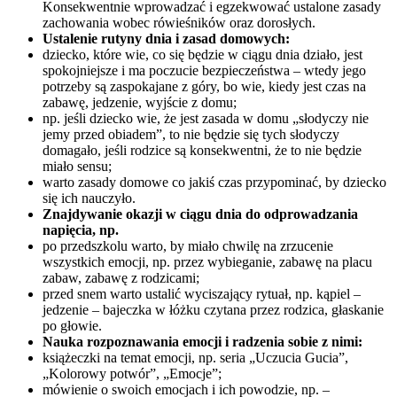
Konsekwentnie wprowadzać i egzekwować ustalone zasady
zachowania wobec rówieśników oraz dorosłych.
Ustalenie rutyny dnia i zasad domowych:
dziecko, które wie, co się będzie w ciągu dnia działo, jest
spokojniejsze i ma poczucie bezpieczeństwa – wtedy jego
potrzeby są zaspokajane z góry, bo wie, kiedy jest czas na
zabawę, jedzenie, wyjście z domu;
np. jeśli dziecko wie, że jest zasada w domu „słodyczy nie
jemy przed obiadem”, to nie będzie się tych słodyczy
domagało, jeśli rodzice są konsekwentni, że to nie będzie
miało sensu;
warto zasady domowe co jakiś czas przypominać, by dziecko
się ich nauczyło.
Znajdywanie okazji w ciągu dnia do odprowadzania
napięcia, np.
po przedszkolu warto, by miało chwilę na zrzucenie
wszystkich emocji, np. przez wybieganie, zabawę na placu
zabaw, zabawę z rodzicami;
przed snem warto ustalić wyciszający rytuał, np. kąpiel –
jedzenie – bajeczka w łóżku czytana przez rodzica, głaskanie
po głowie.
Nauka rozpoznawania emocji i radzenia sobie z nimi:
książeczki na temat emocji, np. seria „Uczucia Gucia”,
„Kolorowy potwór”, „Emocje”;
mówienie o swoich emocjach i ich powodzie, np. –