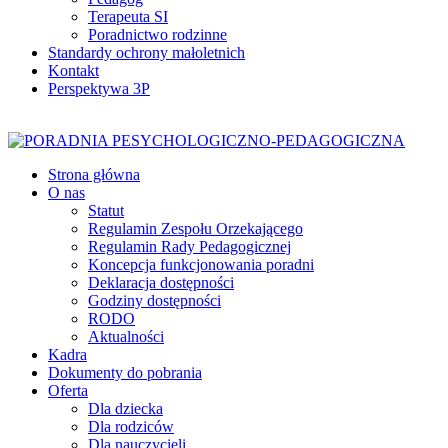
Terapeuta SI
Poradnictwo rodzinne
Standardy ochrony małoletnich
Kontakt
Perspektywa 3P
Strona główna
O nas
Statut
Regulamin Zespołu Orzekającego
Regulamin Rady Pedagogicznej
Koncepcja funkcjonowania poradni
Deklaracja dostępności
Godziny dostępności
RODO
Aktualności
Kadra
Dokumenty do pobrania
Oferta
Dla dziecka
Dla rodziców
Dla nauczycieli